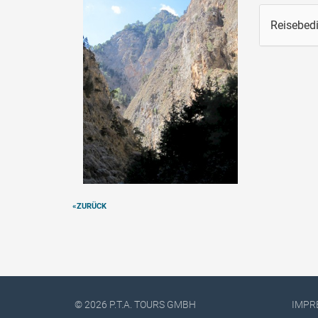
Reisebed
«ZURÜCK
© 2026
P.T.A. TOURS GMBH
IMPR