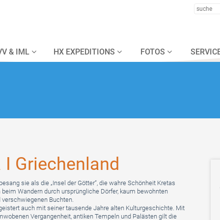
VV & IML
HX EXPEDITIONS
FOTOS
SERVICE
 I Griechenland
sang sie als die „Insel der Götter“, die wahre Schönheit Kretas
ch beim Wandern durch ursprüngliche Dörfer, kaum bewohnten
d verschwiegenen Buchten.
eistert auch mit seiner tausende Jahre alten Kulturgeschichte. Mit
mwobenen Vergangenheit, antiken Tempeln und Palästen gilt die