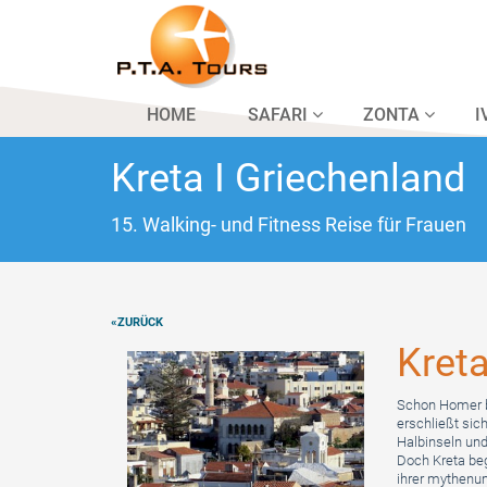
HOME
SAFARI
ZONTA
I
Kreta I Griechenland
15. Walking- und Fitness Reise für Frauen
«ZURÜCK
Kreta
Schon Homer be
erschließt si
Halbinseln un
Doch Kreta beg
ihrer mythenu