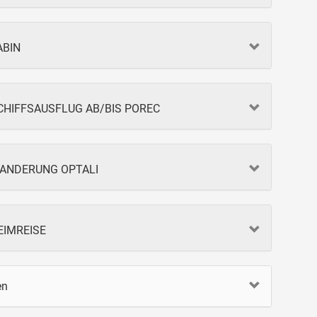
ABIN
 SCHIFFSAUSFLUG AB/BIS POREC
 WANDERUNG OPTALI
HEIMREISE
en