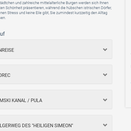
ädtchen und zahlreiche mittelalterliche Burgen werden sich Ihnen
ten Schönheit präsentieren, während die hübschen istrischen Dörfer,
nen Stress und keine Eile gibt, Sie zumindest kurzzeitig den Alltag
sen.
uf
ANREISE
POREC
LIMSKI KANAL / PULA
PILGERWEG DES "HEILIGEN SIMEON"