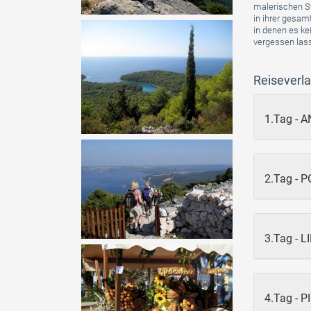
malerischen St
in ihrer gesam
in denen es kei
vergessen las
Reiseverla
1.Tag - 
2.Tag - 
3.Tag - 
4.Tag - 