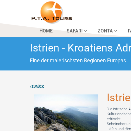
HOME
SAFARI
ZONTA
I
Istrien - Kroatiens Ad
Eine der malerischsten Regionen Europas
«ZURÜCK
Istri
Die istrische 
Kulturlandscha
erfrischt.
Scheinabar unb
Häfen und röm